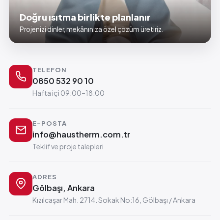
Doğru ısıtma birlikte planlanır
Projenizi dinler, mekânınıza özel çözüm üretiriz.
TELEFON
0850 532 90 10
Hafta içi 09:00–18:00
E-POSTA
info@haustherm.com.tr
Teklif ve proje talepleri
ADRES
Gölbaşı, Ankara
Kızılcaşar Mah. 2714. Sokak No:16, Gölbaşı / Ankara