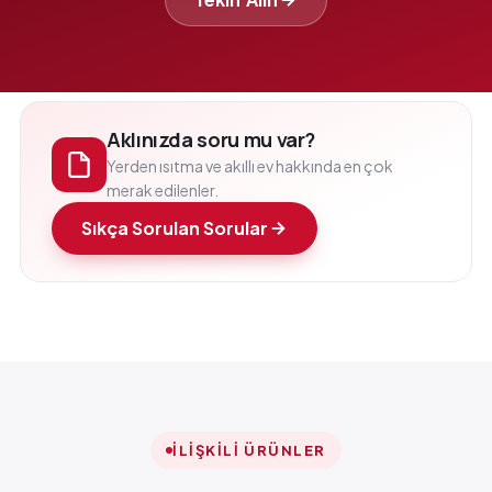
Aklınızda soru mu var?
Yerden ısıtma ve akıllı ev hakkında en çok
merak edilenler.
Sıkça Sorulan Sorular
İLIŞKILI ÜRÜNLER