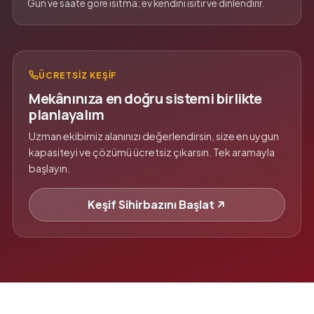
Gün ve saate göre ısıtma; ev kendini ısıtır ve dinlendirir.
ÜCRETSIZ KEŞIF
Mekânınıza en doğru sistemi birlikte
planlayalım
Uzman ekibimiz alanınızı değerlendirsin, size en uygun
kapasiteyi ve çözümü ücretsiz çıkarsın. Tek aramayla
başlayın.
Keşif Sihirbazını Başlat